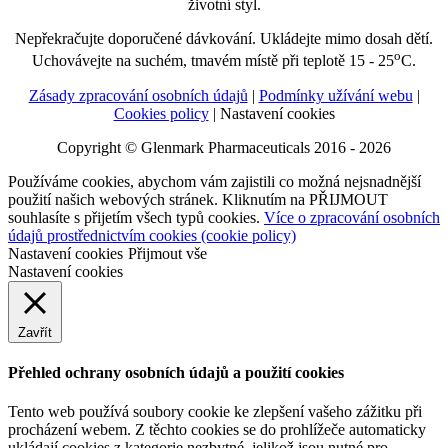
životní styl.
Nepřekračujte doporučené dávkování. Ukládejte mimo dosah dětí.
o
Uchovávejte na suchém, tmavém místě při teplotě 15 - 25
C.
Zásady zpracování osobních údajů
|
Podmínky užívání webu
|
Cookies policy
|
Nastavení cookies
Copyright © Glenmark Pharmaceuticals 2016 - 2026
Používáme cookies, abychom vám zajistili co možná nejsnadnější
použití našich webových stránek. Kliknutím na PŘIJMOUT
souhlasíte s přijetím všech typů cookies.
Více o zpracování osobních
údajů prostřednictvím cookies (cookie policy)
Nastavení cookies
Přijmout vše
Nastavení cookies
Zavřít
Přehled ochrany osobních údajů a použití cookies
Tento web používá soubory cookie ke zlepšení vašeho zážitku při
procházení webem. Z těchto cookies se do prohlížeče automaticky
ukládají cookies z kategorie nezbytné, jelikož jsou nutné pro