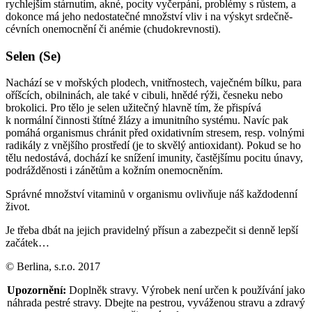
rychlejším stárnutím, akné, pocity vyčerpání, problémy s růstem, a
dokonce má jeho nedostatečné množství vliv i na výskyt srdečně-
cévních onemocnění či anémie (chudokrevnosti).
Selen (Se)
Nachází se v mořských plodech, vnitřnostech, vaječném bílku, para
oříšcích, obilninách, ale také v cibuli, hnědé rýži, česneku nebo
brokolici. Pro tělo je selen užitečný hlavně tím, že přispívá
k normální činnosti štítné žlázy a imunitního systému. Navíc pak
pomáhá organismus chránit před oxidativním stresem, resp. volnými
radikály z vnějšího prostředí (je to skvělý antioxidant). Pokud se ho
tělu nedostává, dochází ke snížení imunity, častějšímu pocitu únavy,
podrážděnosti i zánětům a kožním onemocněním.
Správné množství vitaminů v organismu ovlivňuje náš každodenní
život.
Je třeba dbát na jejich pravidelný přísun a zabezpečit si denně lepší
začátek…
© Berlina, s.r.o. 2017
Upozornění:
Doplněk stravy. Výrobek není určen k používání jako
náhrada pestré stravy. Dbejte na pestrou, vyváženou stravu a zdravý