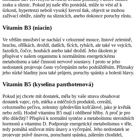
zraku a sliznic. Pokud jej naše tělo postrádá, může to vést až k
úzkosti, hypertenzi neboli vysoký krevní tlak, objevit se mohou
zažívací obtíže, záněty na sliznicích, anebo dokonce poruchy růstu.
Vitamin B3 (niacin)
Ve větším množství se nachází v celozrnné mouce, listové zelenině,
hrachu, oříškách, droždí, datlích, fících, rybách, ale také ve vejcích,
fazolích, čočce, houbách anebo také droždí. Jeho úkolem je
přispívat v našem organismu k normálnímu energetickému
metabolismu a také činnosti nervové soustavy. I proto se jeho
nedostatek projevuje často vyčerpáním nebo podrážděním. Příznaky
jeho nízké hladiny jsou také průjem, poruchy spánky a bolesti hlavy.
Vitamin B5 (kyselina panthotenová)
Pokud jej chcete mít dostatek, měla by vaše strava obsahovat
dostatek vajec, ryb, mléka a mléčných produktů, cereálií,
celozrnného pečiva, zeleniny (především košťálové, jako je květák
nebo zelí). Hodně vitaminu B5 mají i oblíbené hřiby. A proč je pro
tělo důležitý? Přispívá k normální syntéze a metabolismu steroidních
hormonů a vitaminu D. Podporuje energetický metabolismus v těle,
tedy pomáhá snižovat míru únavy a vyčerpání. Jeho nedostatek se
projevuje právě únavou, poruchami spánku, pálením chodidel,