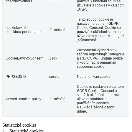
checkbox-others
používá k ukládání souhlasu
uživatele s cookies v kategorii
„Jiné“.
Tento soubor cookie je
nastaven pluginem GDPR
cookielawinfo-
Cookie Consent. Cookie se
11 měsíců
checkbox-performance
používá k ukládání souhlasu
uživatele s cookies v kategorii
„Výkonostní".
Zaznamená výchozí stav
tlačítka odpovídající kategorie
CookieLawInfoConsent
1 rok
a stav CCPA. Funguje pouze
v koordinaci s primárním
souborem cookie.
PHPSESSID
session
Nutné funkční cookie.
Cookie je nastaven pluginem
GDPR Cookie Consent a
slouží k ukládání toho, zda
viewed_cookie_policy
11 měsíců
uživatel souhlasil s
používáním cookies.
Neukládá žádné osobní
údaje.
Statistické cookies
Statistické cookies