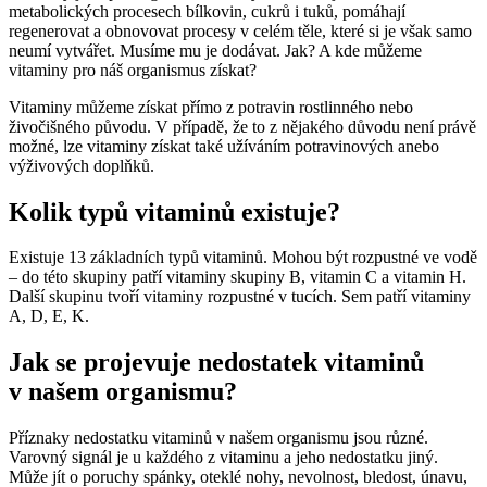
metabolických procesech bílkovin, cukrů i tuků, pomáhají
regenerovat a obnovovat procesy v celém těle, které si je však samo
neumí vytvářet. Musíme mu je dodávat. Jak? A kde můžeme
vitaminy pro náš organismus získat?
Vitaminy můžeme získat přímo z potravin rostlinného nebo
živočišného původu. V případě, že to z nějakého důvodu není právě
možné, lze vitaminy získat také užíváním potravinových anebo
výživových doplňků.
Kolik typů vitaminů existuje?
Existuje 13 základních typů vitaminů. Mohou být rozpustné ve vodě
– do této skupiny patří vitaminy skupiny B, vitamin C a vitamin H.
Další skupinu tvoří vitaminy rozpustné v tucích. Sem patří vitaminy
A, D, E, K.
Jak se projevuje nedostatek vitaminů
v našem organismu?
Příznaky nedostatku vitaminů v našem organismu jsou různé.
Varovný signál je u každého z vitaminu a jeho nedostatku jiný.
Může jít o poruchy spánky, oteklé nohy, nevolnost, bledost, únavu,