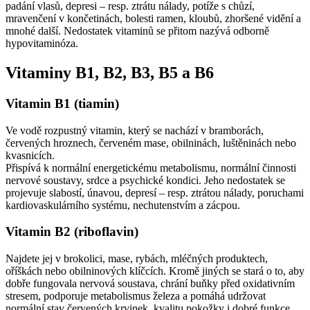
padání vlasů, depresi – resp. ztrátu nálady, potíže s chůzí,
mravenčení v končetinách, bolesti ramen, kloubů, zhoršené vidění a
mnohé další. Nedostatek vitaminů se přitom nazývá odborně
hypovitaminóza.
Vitaminy B1, B2, B3, B5 a B6
Vitamin B1 (tiamin)
Ve vodě rozpustný vitamin, který se nachází v bramborách,
červených hroznech, červeném mase, obilninách, luštěninách nebo
kvasnicích.
Přispívá k normální energetickému metabolismu, normální činnosti
nervové soustavy, srdce a psychické kondici. Jeho nedostatek se
projevuje slabostí, únavou, depresí – resp. ztrátou nálady, poruchami
kardiovaskulárního systému, nechutenstvím a zácpou.
Vitamin B2 (riboflavin)
Najdete jej v brokolici, mase, rybách, mléčných produktech,
oříškách nebo obilninových klíčcích. Kromě jiných se stará o to, aby
dobře fungovala nervová soustava, chrání buňky před oxidativním
stresem, podporuje metabolismus železa a pomáhá udržovat
normální stav červených krvinek, kvalitu pokožky i dobré funkce